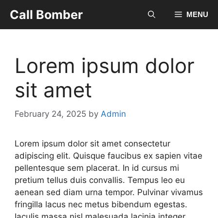
Skip
Call Bomber
MENU
to
content
Lorem ipsum dolor
sit amet
February 24, 2025
by
Admin
Lorem ipsum dolor sit amet consectetur
adipiscing elit. Quisque faucibus ex sapien vitae
pellentesque sem placerat. In id cursus mi
pretium tellus duis convallis. Tempus leo eu
aenean sed diam urna tempor. Pulvinar vivamus
fringilla lacus nec metus bibendum egestas.
Iaculis massa nisl malesuada lacinia integer