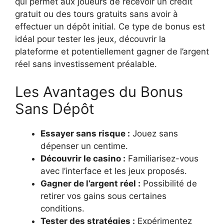
qui permet aux joueurs de recevoir un crédit
gratuit ou des tours gratuits sans avoir à
effectuer un dépôt initial. Ce type de bonus est
idéal pour tester les jeux, découvrir la
plateforme et potentiellement gagner de l’argent
réel sans investissement préalable.
Les Avantages du Bonus
Sans Dépôt
Essayer sans risque :
Jouez sans
dépenser un centime.
Découvrir le casino :
Familiarisez-vous
avec l’interface et les jeux proposés.
Gagner de l’argent réel :
Possibilité de
retirer vos gains sous certaines
conditions.
Tester des stratégies :
Expérimentez