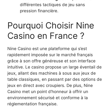
différentes tactiques de jeu sans
pression financière.
Pourquoi Choisir Nine
Casino en France ?
Nine Casino est une plateforme qui s’est
rapidement imposée sur le marché français
grâce à son offre généreuse et son interface
intuitive. Le casino propose un large éventail de
jeux, allant des machines à sous aux jeux de
table classiques, en passant par des options de
jeux en direct avec croupiers. De plus, Nine
Casino met un point d’honneur à offrir un
environnement sécurisé et conforme à la
réglementation française.