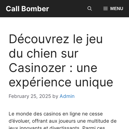
Skip
Call Bomber
MENU
to
content
Découvrez le jeu
du chien sur
Casinozer : une
expérience unique
February 25, 2025
by
Admin
Le monde des casinos en ligne ne cesse
d’évoluer, offrant aux joueurs une multitude de
jeux innovants et divertissants. Parmi ces