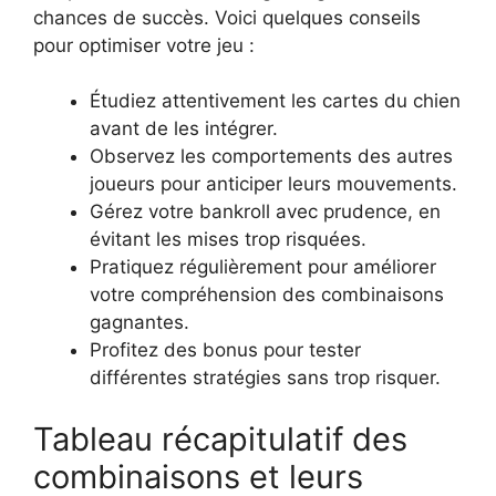
chances de succès. Voici quelques conseils
pour optimiser votre jeu :
Étudiez attentivement les cartes du chien
avant de les intégrer.
Observez les comportements des autres
joueurs pour anticiper leurs mouvements.
Gérez votre bankroll avec prudence, en
évitant les mises trop risquées.
Pratiquez régulièrement pour améliorer
votre compréhension des combinaisons
gagnantes.
Profitez des bonus pour tester
différentes stratégies sans trop risquer.
Tableau récapitulatif des
combinaisons et leurs