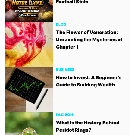
Football Stats
BLOG
The Flower of Veneration:
Unraveling the Mysteries of
Chapter 1
BUSINESS
How to Invest: A Beginner’s
Guide to Building Wealth
FASHION
What Is the History Behind
Peridot Rings?