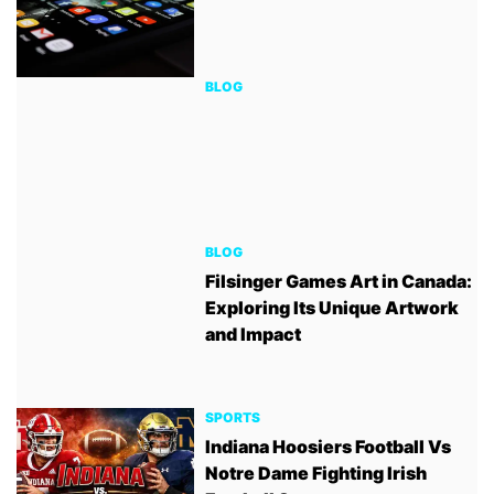
BLOG
BLOG
Filsinger Games Art in Canada:
Exploring Its Unique Artwork
and Impact
SPORTS
Indiana Hoosiers Football Vs
Notre Dame Fighting Irish