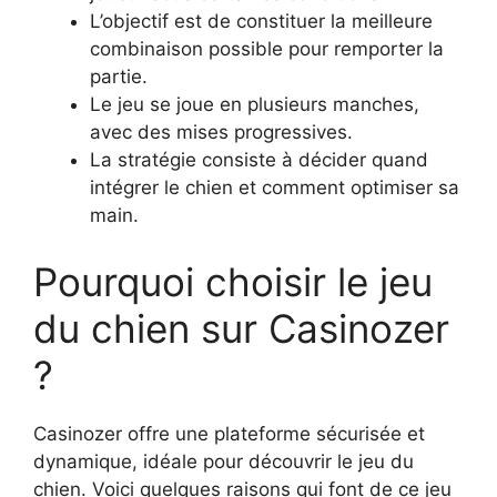
L’objectif est de constituer la meilleure
combinaison possible pour remporter la
partie.
Le jeu se joue en plusieurs manches,
avec des mises progressives.
La stratégie consiste à décider quand
intégrer le chien et comment optimiser sa
main.
Pourquoi choisir le jeu
du chien sur Casinozer
?
Casinozer offre une plateforme sécurisée et
dynamique, idéale pour découvrir le jeu du
chien. Voici quelques raisons qui font de ce jeu